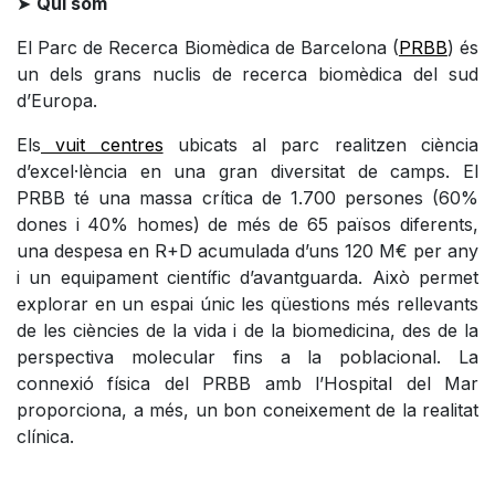
➤
Qui
som
El Parc de Recerca Biomèdica de Barcelona (
PRBB
) és
un dels grans nuclis de recerca biomèdica del sud
d’Europa.
Els
vuit centres
ubicats al parc realitzen ciència
d’excel·lència en una gran diversitat de camps. El
PRBB té una massa crítica de 1.700 persones (60%
dones i 40% homes) de més de 65 països diferents,
una despesa en R+D acumulada d’uns 120 M€ per any
i un equipament científic d’avantguarda. Això permet
explorar en un espai únic les qüestions més rellevants
de les ciències de la vida i de la biomedicina, des de la
perspectiva molecular fins a la poblacional. La
connexió física del PRBB amb l’Hospital del Mar
proporciona, a més, un bon coneixement de la realitat
clínica.